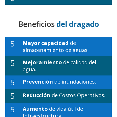
Beneficios
del dragado
5
Mayor capacidad
de
almacenamiento de aguas.
5
Mejoramiento
de calidad del
agua.
5
Prevención
de inundaciones.
5
Reducción
de Costos Operativos.
5
Aumento
de vida útil de
Infraestructura.